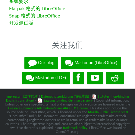
系统要求
Flatpak 格式的 LibreOffice
Snap 格式的 LibreOffice
开发测试版
关注我们
Our blog
Mastodon (LibreOffice)
Mastodon (TDF)
Impressum (法律信息)
|
Datenschutzerklärung (隐私政策)
|
Statutes (non-binding
English translation)
-
Satzung (binding German version)
| Copyright information:
Unless otherwise specified, all text and images on this website are licensed under the
Creative Commons Attribution-Share Alike 3.0 License
. This does not include the
source code of LibreOffice, which is licensed under the
Mozilla Public License v2.0
.
“LibreOffice” and “The Document Foundation” are registered trademarks of their
corresponding registered owners or are in actual use as trademarks in one or more
countries. Their respective logos and icons are also subject to international copyright
laws. Use thereof is explained in our
trademark policy
. LibreOffice was based on
OpenOffice.org.