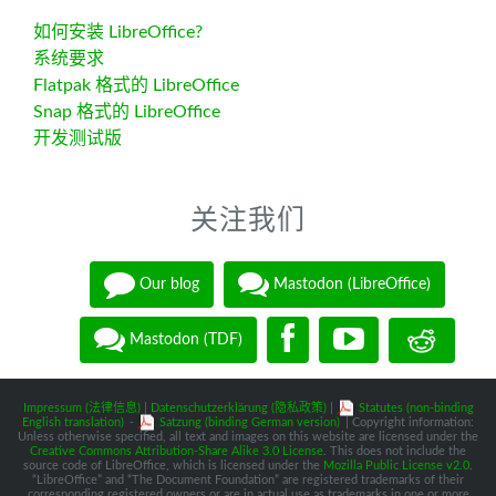
如何安装 LibreOffice?
系统要求
Flatpak 格式的 LibreOffice
Snap 格式的 LibreOffice
开发测试版
关注我们
Our blog
Mastodon (LibreOffice)
Mastodon (TDF)
Impressum (法律信息)
|
Datenschutzerklärung (隐私政策)
|
Statutes (non-binding
English translation)
-
Satzung (binding German version)
| Copyright information:
Unless otherwise specified, all text and images on this website are licensed under the
Creative Commons Attribution-Share Alike 3.0 License
. This does not include the
source code of LibreOffice, which is licensed under the
Mozilla Public License v2.0
.
“LibreOffice” and “The Document Foundation” are registered trademarks of their
corresponding registered owners or are in actual use as trademarks in one or more