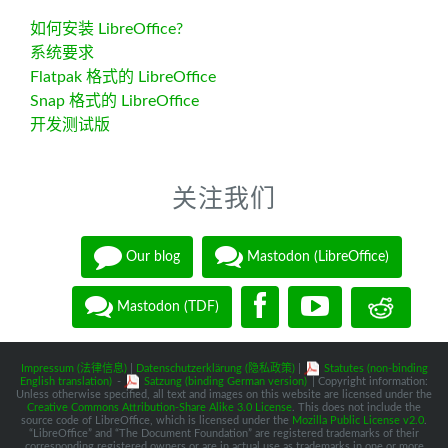
如何安装 LibreOffice?
系统要求
Flatpak 格式的 LibreOffice
Snap 格式的 LibreOffice
开发测试版
关注我们
Our blog
Mastodon (LibreOffice)
Mastodon (TDF)
Impressum (法律信息)
|
Datenschutzerklärung (隐私政策)
|
Statutes (non-binding
English translation)
-
Satzung (binding German version)
| Copyright information:
Unless otherwise specified, all text and images on this website are licensed under the
Creative Commons Attribution-Share Alike 3.0 License
. This does not include the
source code of LibreOffice, which is licensed under the
Mozilla Public License v2.0
.
“LibreOffice” and “The Document Foundation” are registered trademarks of their
corresponding registered owners or are in actual use as trademarks in one or more