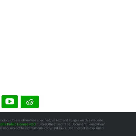
ation: Unless otherwise specified, all text and images on this website
illa Public License v2.0
. “LibreOffice” and “The Document Foundation”
 also subject to international copyright laws. Use thereof is explained