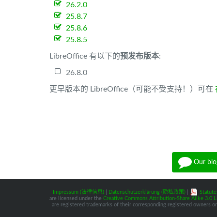
26.2.0
25.8.7
25.8.6
25.8.5
LibreOffice 有以下的
预发布版本
:
26.8.0
更早版本的 LibreOffice（可能不受支持！）可在
Our blo
Impressum (法律信息)
|
Datenschutzerklärung (隐私政策)
|
Statute
are licensed under the
Creative Commons Attribution-Share Alike 3.0 L
are registered trademarks of their corresponding registered owners or 