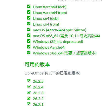
Linux Aarch64 (deb)
Linux Aarch64 (rpm)
Linux x64 (deb)
Linux x64 (rpm)
macOS (Aarch64/Apple Silicon)
macOS x86_64 (需要 10.14 或更高版本)
Windows (32 bit, deprecated)
Windows Aarch64
Windows x86_64 (需要 7 或更高版本)
可用的版本
LibreOffice 有以下的
已发布版本
:
26.2.5
26.2.4
26.2.3
26.2.2
26.2.1