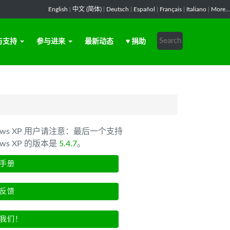
English
|
中文 (简体)
|
Deutsch
|
Español
|
Français
|
Italiano
|
More...
与支持
参与进来
最新动态
♥ 捐助
dows XP 用户请注意：最后一个支持
ows XP 的版本是
5.4.7
。
手册
反馈
我们！