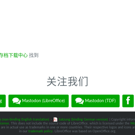
存档下载中心
找到
关注我们
g
Mastodon (LibreOffice)
Mastodon (TDF)
s (non-binding English translation)
-
Satzung (binding German version)
| Copyright inform
icense
. This does not include the source code of LibreOffice, which is licensed under the
Moz
are in actual use as trademarks in one or more countries. Their respective logos and icons are
in our
trademark policy
. LibreOffice was based on OpenOffice.org.