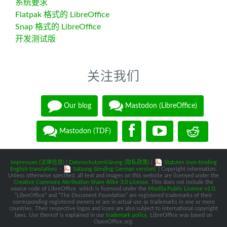
系统要求
Flatpak 格式的 LibreOffice
Snap 格式的 LibreOffice
开发测试版
关注我们
Our blog
Mastodon (LibreOffice)
Mastodon (TDF)
Impressum (法律信息)
|
Datenschutzerklärung (隐私政策)
|
Statutes (non-binding
English translation)
-
Satzung (binding German version)
| Copyright information:
Unless otherwise specified, all text and images on this website are licensed under the
Creative Commons Attribution-Share Alike 3.0 License
. This does not include the
source code of LibreOffice, which is licensed under the
Mozilla Public License v2.0
.
“LibreOffice” and “The Document Foundation” are registered trademarks of their
corresponding registered owners or are in actual use as trademarks in one or more
countries. Their respective logos and icons are also subject to international copyright
laws. Use thereof is explained in our
trademark policy
. LibreOffice was based on
OpenOffice.org.