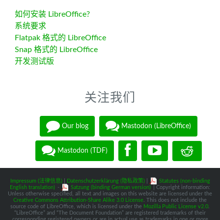
如何安装 LibreOffice?
系统要求
Flatpak 格式的 LibreOffice
Snap 格式的 LibreOffice
开发测试版
关注我们
Our blog
Mastodon (LibreOffice)
Mastodon (TDF)
Impressum (法律信息)
|
Datenschutzerklärung (隐私政策)
|
Statutes (non-binding
English translation)
-
Satzung (binding German version)
| Copyright information:
Unless otherwise specified, all text and images on this website are licensed under the
Creative Commons Attribution-Share Alike 3.0 License
. This does not include the
source code of LibreOffice, which is licensed under the
Mozilla Public License v2.0
.
“LibreOffice” and “The Document Foundation” are registered trademarks of their
corresponding registered owners or are in actual use as trademarks in one or more