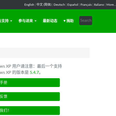
English
|
中文 (简体)
|
Deutsch
|
Español
|
Français
|
Italiano
|
More...
与支持
参与进来
最新动态
♥ 捐助
dows XP 用户请注意：最后一个支持
ows XP 的版本是
5.4.7
。
手册
反馈
我们！