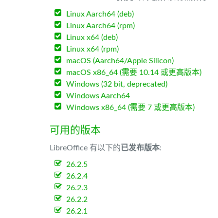
Linux Aarch64 (deb)
Linux Aarch64 (rpm)
Linux x64 (deb)
Linux x64 (rpm)
macOS (Aarch64/Apple Silicon)
macOS x86_64 (需要 10.14 或更高版本)
Windows (32 bit, deprecated)
Windows Aarch64
Windows x86_64 (需要 7 或更高版本)
可用的版本
LibreOffice 有以下的
已发布版本
:
26.2.5
26.2.4
26.2.3
26.2.2
26.2.1