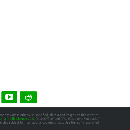
ation: Unless otherwise specified, all text and images on this website
illa Public License v2.0
. “LibreOffice” and “The Document Foundation”
 also subject to international copyright laws. Use thereof is explained