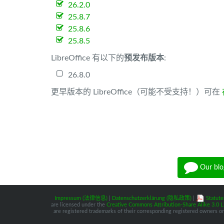
26.2.0
25.8.7
25.8.6
25.8.5
LibreOffice 有以下的
预发布版本
:
26.8.0
更早版本的 LibreOffice（可能不受支持！）可在
Our blo
Impressum (法律信息)
|
Datenschutzerklärung (隐私政策)
|
Statute
are licensed under the
Creative Commons Attribution-Share Alike 3.0 L
are registered trademarks of their corresponding registered owners or 