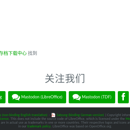
存档下载中心
找到
关注我们
g
Mastodon (LibreOffice)
Mastodon (TDF)
s (non-binding English translation)
-
Satzung (binding German version)
| Copyright inform
icense
. This does not include the source code of LibreOffice, which is licensed under the
Moz
are in actual use as trademarks in one or more countries. Their respective logos and icons are
in our
trademark policy
. LibreOffice was based on OpenOffice.org.