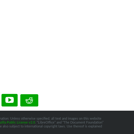
ation: Unless otherwise specified, all text and images on this website
illa Public License v2.0
. “LibreOffice” and “The Document Foundation”
 also subject to international copyright laws. Use thereof is explained