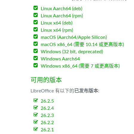
Linux Aarch64 (deb)
Linux Aarch64 (rpm)
Linux x64 (deb)
Linux x64 (rpm)
macOS (Aarch64/Apple Silicon)
macOS x86_64 (需要 10.14 或更高版本)
Windows (32 bit, deprecated)
Windows Aarch64
Windows x86_64 (需要 7 或更高版本)
可用的版本
LibreOffice 有以下的
已发布版本
:
26.2.5
26.2.4
26.2.3
26.2.2
26.2.1