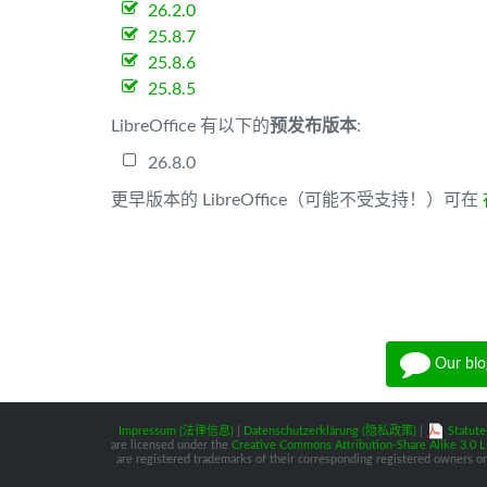
26.2.0
25.8.7
25.8.6
25.8.5
LibreOffice 有以下的
预发布版本
:
26.8.0
更早版本的 LibreOffice（可能不受支持！）可在
Our blo
Impressum (法律信息)
|
Datenschutzerklärung (隐私政策)
|
Statute
are licensed under the
Creative Commons Attribution-Share Alike 3.0 L
are registered trademarks of their corresponding registered owners or 