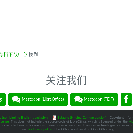
存档下载中心
找到
关注我们
g
Mastodon (LibreOffice)
Mastodon (TDF)
s (non-binding English translation)
-
Satzung (binding German version)
| Copyright inform
icense
. This does not include the source code of LibreOffice, which is licensed under the
Moz
are in actual use as trademarks in one or more countries. Their respective logos and icons are
in our
trademark policy
. LibreOffice was based on OpenOffice.org.