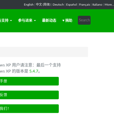
English
|
中文 (简体)
|
Deutsch
|
Español
|
Français
|
Italiano
|
More...
与支持
参与进来
最新动态
♥ 捐助
dows XP 用户请注意：最后一个支持
ows XP 的版本是
5.4.7
。
手册
反馈
我们！