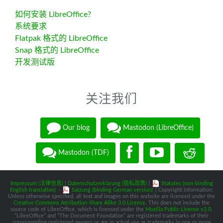
如何安装 LibreOffice?
系统要求
Flatpak 格式的 LibreOffice
Snap 格式的 LibreOffice
开发测试版
关注我们
Our blog
Mastodon (LibreOffice)
Mastodon (TDF)
Impressum (法律信息)
|
Datenschutzerklärung (隐私政策)
|
Statutes (non-binding
English translation)
-
Satzung (binding German version)
| Copyright information:
Unless otherwise specified, all text and images on this website are licensed under the
Creative Commons Attribution-Share Alike 3.0 License
. This does not include the
source code of LibreOffice, which is licensed under the
Mozilla Public License v2.0
.
“LibreOffice” and “The Document Foundation” are registered trademarks of their
corresponding registered owners or are in actual use as trademarks in one or more