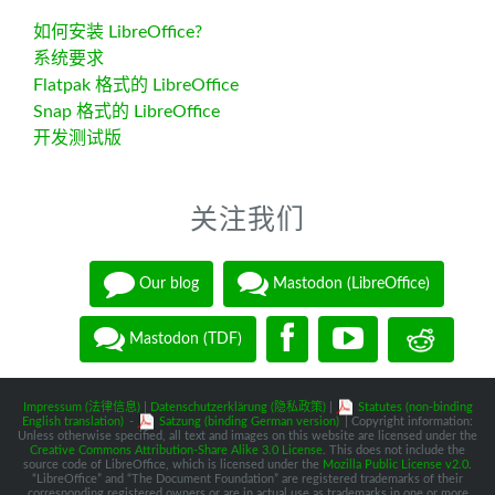
如何安装 LibreOffice?
系统要求
Flatpak 格式的 LibreOffice
Snap 格式的 LibreOffice
开发测试版
关注我们
Our blog
Mastodon (LibreOffice)
Mastodon (TDF)
Impressum (法律信息)
|
Datenschutzerklärung (隐私政策)
|
Statutes (non-binding
English translation)
-
Satzung (binding German version)
| Copyright information:
Unless otherwise specified, all text and images on this website are licensed under the
Creative Commons Attribution-Share Alike 3.0 License
. This does not include the
source code of LibreOffice, which is licensed under the
Mozilla Public License v2.0
.
“LibreOffice” and “The Document Foundation” are registered trademarks of their
corresponding registered owners or are in actual use as trademarks in one or more