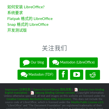
如何安装 LibreOffice?
系统要求
Flatpak 格式的 LibreOffice
Snap 格式的 LibreOffice
开发测试版
关注我们
Our blog
Mastodon (LibreOffice)
Mastodon (TDF)
Impressum (法律信息)
|
Datenschutzerklärung (隐私政策)
|
Statutes (non-binding
English translation)
-
Satzung (binding German version)
| Copyright information:
Unless otherwise specified, all text and images on this website are licensed under the
Creative Commons Attribution-Share Alike 3.0 License
. This does not include the
source code of LibreOffice, which is licensed under the
Mozilla Public License v2.0
.
“LibreOffice” and “The Document Foundation” are registered trademarks of their
corresponding registered owners or are in actual use as trademarks in one or more