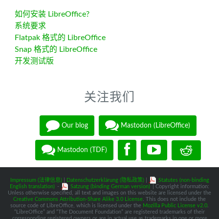
如何安装 LibreOffice?
系统要求
Flatpak 格式的 LibreOffice
Snap 格式的 LibreOffice
开发测试版
关注我们
Our blog
Mastodon (LibreOffice)
Mastodon (TDF)
Impressum (法律信息)
|
Datenschutzerklärung (隐私政策)
|
Statutes (non-binding
English translation)
-
Satzung (binding German version)
| Copyright information:
Unless otherwise specified, all text and images on this website are licensed under the
Creative Commons Attribution-Share Alike 3.0 License
. This does not include the
source code of LibreOffice, which is licensed under the
Mozilla Public License v2.0
.
“LibreOffice” and “The Document Foundation” are registered trademarks of their
corresponding registered owners or are in actual use as trademarks in one or more