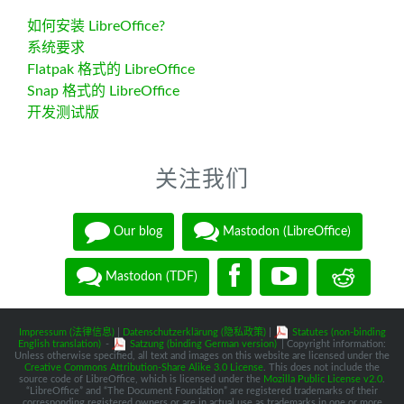
如何安装 LibreOffice?
系统要求
Flatpak 格式的 LibreOffice
Snap 格式的 LibreOffice
开发测试版
关注我们
Our blog
Mastodon (LibreOffice)
Mastodon (TDF)
Impressum (法律信息)
|
Datenschutzerklärung (隐私政策)
|
Statutes (non-binding
English translation)
-
Satzung (binding German version)
| Copyright information:
Unless otherwise specified, all text and images on this website are licensed under the
Creative Commons Attribution-Share Alike 3.0 License
. This does not include the
source code of LibreOffice, which is licensed under the
Mozilla Public License v2.0
.
“LibreOffice” and “The Document Foundation” are registered trademarks of their
corresponding registered owners or are in actual use as trademarks in one or more