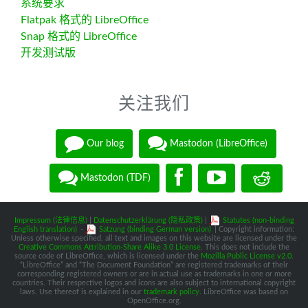
系统要求
Flatpak 格式的 LibreOffice
Snap 格式的 LibreOffice
开发测试版
关注我们
Our blog
Mastodon (LibreOffice)
Mastodon (TDF)
Impressum (法律信息)
|
Datenschutzerklärung (隐私政策)
|
Statutes (non-binding
English translation)
-
Satzung (binding German version)
| Copyright information:
Unless otherwise specified, all text and images on this website are licensed under the
Creative Commons Attribution-Share Alike 3.0 License
. This does not include the
source code of LibreOffice, which is licensed under the
Mozilla Public License v2.0
.
“LibreOffice” and “The Document Foundation” are registered trademarks of their
corresponding registered owners or are in actual use as trademarks in one or more
countries. Their respective logos and icons are also subject to international copyright
laws. Use thereof is explained in our
trademark policy
. LibreOffice was based on
OpenOffice.org.