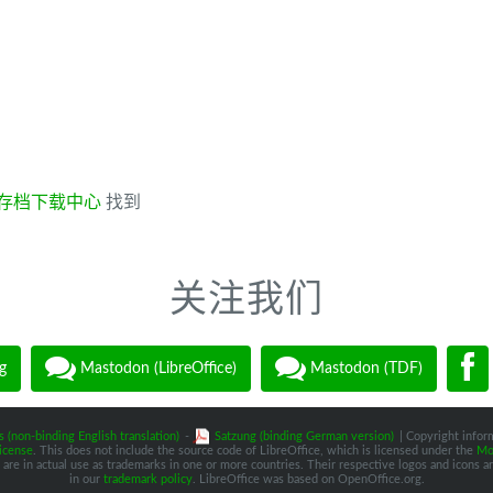
存档下载中心
找到
关注我们
g
Mastodon (LibreOffice)
Mastodon (TDF)
s (non-binding English translation)
-
Satzung (binding German version)
| Copyright inform
icense
. This does not include the source code of LibreOffice, which is licensed under the
Moz
are in actual use as trademarks in one or more countries. Their respective logos and icons are
in our
trademark policy
. LibreOffice was based on OpenOffice.org.