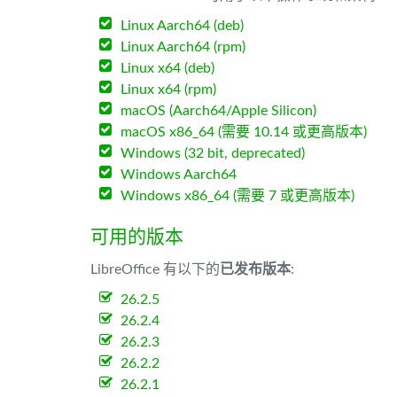
Linux Aarch64 (deb)
Linux Aarch64 (rpm)
Linux x64 (deb)
Linux x64 (rpm)
macOS (Aarch64/Apple Silicon)
macOS x86_64 (需要 10.14 或更高版本)
Windows (32 bit, deprecated)
Windows Aarch64
Windows x86_64 (需要 7 或更高版本)
可用的版本
LibreOffice 有以下的
已发布版本
:
26.2.5
26.2.4
26.2.3
26.2.2
26.2.1