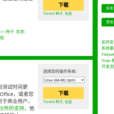
下载
探索 
Torrent 种子
,
信息
模板
rent 种子
,
信息
)
息
)
如何安装 
系统要
Flatpa
Snap 
开发测
选择您的操作系统:
但测试时间更
下载
ffice，或者您
对于商业用户，
Torrent 种子
,
信息
伙伴的支持
，他