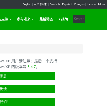
English
|
中文 (简体)
|
Deutsch
|
Español
|
Français
|
Italiano
|
More...
与支持
参与进来
最新动态
♥ 捐助
dows XP 用户请注意：最后一个支持
ows XP 的版本是
5.4.7
。
手册
反馈
我们！