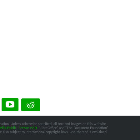
ation: Unless otherwise specified, all text and images on this website
illa Public License v2.0
. “LibreOffice” and “The Document Foundation”
 also subject to international copyright laws. Use thereof is explained