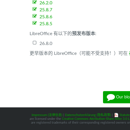
26.2.0
25.8.7
25.8.6
25.8.5
LibreOffice 有以下的
预发布版本
:
26.8.0
更早版本的 LibreOffice（可能不受支持！）可在
Our blo
Impressum (法律信息)
|
Datenschutzerklärung (隐私政策)
|
Statute
are licensed under the
Creative Commons Attribution-Share Alike 3.0 L
are registered trademarks of their corresponding registered owners or 