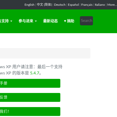
English
|
中文 (简体)
|
Deutsch
|
Español
|
Français
|
Italiano
|
More...
与支持
参与进来
最新动态
♥ 捐助
dows XP 用户请注意：最后一个支持
ows XP 的版本是
5.4.7
。
手册
反馈
我们！