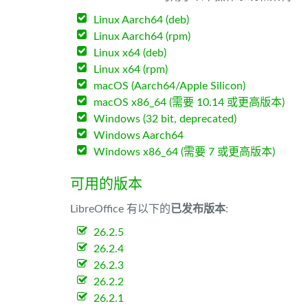
Linux Aarch64 (deb)
Linux Aarch64 (rpm)
Linux x64 (deb)
Linux x64 (rpm)
macOS (Aarch64/Apple Silicon)
macOS x86_64 (需要 10.14 或更高版本)
Windows (32 bit, deprecated)
Windows Aarch64
Windows x86_64 (需要 7 或更高版本)
可用的版本
LibreOffice 有以下的
已发布版本
:
26.2.5
26.2.4
26.2.3
26.2.2
26.2.1