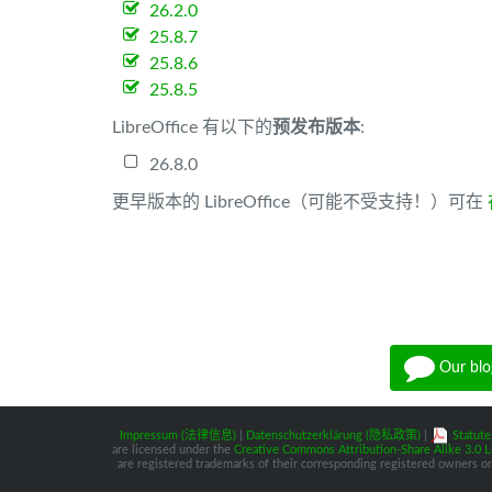
26.2.0
25.8.7
25.8.6
25.8.5
LibreOffice 有以下的
预发布版本
:
26.8.0
更早版本的 LibreOffice（可能不受支持！）可在
Our blo
Impressum (法律信息)
|
Datenschutzerklärung (隐私政策)
|
Statute
are licensed under the
Creative Commons Attribution-Share Alike 3.0 L
are registered trademarks of their corresponding registered owners or 