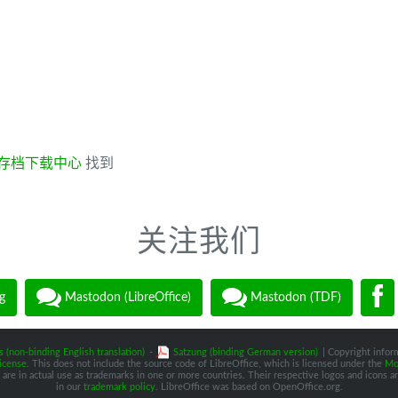
存档下载中心
找到
关注我们
g
Mastodon (LibreOffice)
Mastodon (TDF)
s (non-binding English translation)
-
Satzung (binding German version)
| Copyright inform
icense
. This does not include the source code of LibreOffice, which is licensed under the
Moz
are in actual use as trademarks in one or more countries. Their respective logos and icons are
in our
trademark policy
. LibreOffice was based on OpenOffice.org.