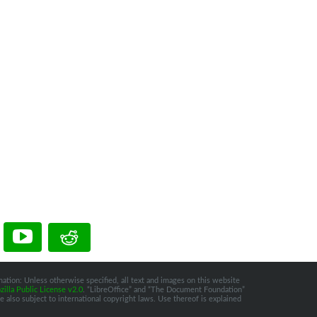
ation: Unless otherwise specified, all text and images on this website
illa Public License v2.0
. “LibreOffice” and “The Document Foundation”
 also subject to international copyright laws. Use thereof is explained