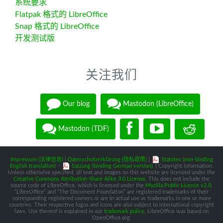
系统要求
Flatpak 格式的 LibreOffice
Snap 格式的 LibreOffice
开发测试版
关注我们
Our blog
Mastodon (LibreOffice)
Mastodon (TDF)
Impressum (法律信息)
|
Datenschutzerklärung (隐私政策)
|
Statutes (non-binding
English translation)
-
Satzung (binding German version)
| Copyright information:
Unless otherwise specified, all text and images on this website are licensed under the
Creative Commons Attribution-Share Alike 3.0 License
. This does not include the
source code of LibreOffice, which is licensed under the
Mozilla Public License v2.0
.
“LibreOffice” and “The Document Foundation” are registered trademarks of their
corresponding registered owners or are in actual use as trademarks in one or more
countries. Their respective logos and icons are also subject to international copyright
laws. Use thereof is explained in our
trademark policy
. LibreOffice was based on
OpenOffice.org.