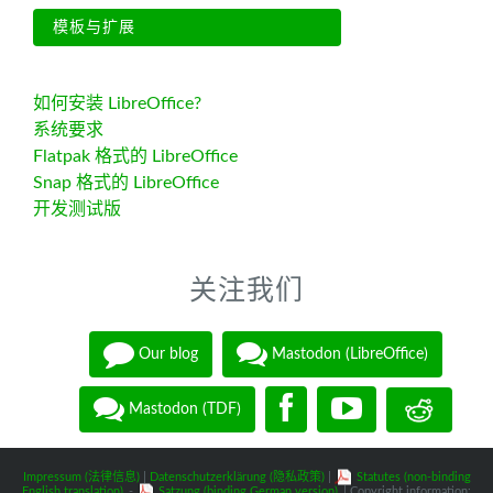
模板与扩展
如何安装 LibreOffice?
系统要求
Flatpak 格式的 LibreOffice
Snap 格式的 LibreOffice
开发测试版
关注我们
Our blog
Mastodon (LibreOffice)
Mastodon (TDF)
Impressum (法律信息)
|
Datenschutzerklärung (隐私政策)
|
Statutes (non-binding
English translation)
-
Satzung (binding German version)
| Copyright information: