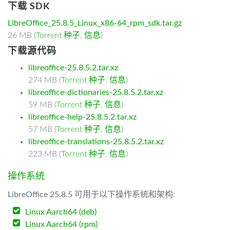
下载 SDK
LibreOffice_25.8.5_Linux_x86-64_rpm_sdk.tar.gz
26 MB (
Torrent 种子
,
信息
)
下载源代码
libreoffice-25.8.5.2.tar.xz
274 MB (
Torrent 种子
,
信息
)
libreoffice-dictionaries-25.8.5.2.tar.xz
59 MB (
Torrent 种子
,
信息
)
libreoffice-help-25.8.5.2.tar.xz
57 MB (
Torrent 种子
,
信息
)
libreoffice-translations-25.8.5.2.tar.xz
223 MB (
Torrent 种子
,
信息
)
操作系统
LibreOffice 25.8.5 可用于以下操作系统和架构:
Linux Aarch64 (deb)
Linux Aarch64 (rpm)