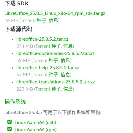
下载 SDK
LibreOffice_25.8.5_Linux_x86-64_rpm_sdk.tar.gz
26 MB (
Torrent 种子
,
信息
)
下载源代码
libreoffice-25.8.5.2.tar.xz
274 MB (
Torrent 种子
,
信息
)
libreoffice-dictionaries-25.8.5.2.tar.xz
59 MB (
Torrent 种子
,
信息
)
libreoffice-help-25.8.5.2.tar.xz
57 MB (
Torrent 种子
,
信息
)
libreoffice-translations-25.8.5.2.tar.xz
223 MB (
Torrent 种子
,
信息
)
操作系统
LibreOffice 25.8.5 可用于以下操作系统和架构:
Linux Aarch64 (deb)
Linux Aarch64 (rpm)