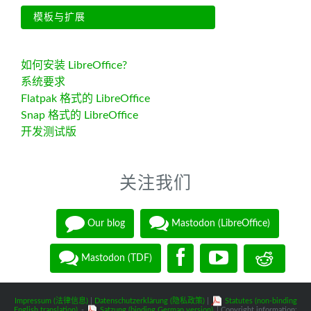
模板与扩展
如何安装 LibreOffice?
系统要求
Flatpak 格式的 LibreOffice
Snap 格式的 LibreOffice
开发测试版
关注我们
Our blog
Mastodon (LibreOffice)
Mastodon (TDF)
Impressum (法律信息)
|
Datenschutzerklärung (隐私政策)
|
Statutes (non-binding
English translation)
-
Satzung (binding German version)
| Copyright information: