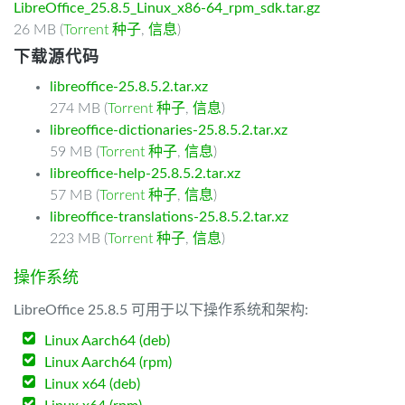
LibreOffice_25.8.5_Linux_x86-64_rpm_sdk.tar.gz
26 MB (
Torrent 种子
,
信息
)
下载源代码
libreoffice-25.8.5.2.tar.xz
274 MB (
Torrent 种子
,
信息
)
libreoffice-dictionaries-25.8.5.2.tar.xz
59 MB (
Torrent 种子
,
信息
)
libreoffice-help-25.8.5.2.tar.xz
57 MB (
Torrent 种子
,
信息
)
libreoffice-translations-25.8.5.2.tar.xz
223 MB (
Torrent 种子
,
信息
)
操作系统
LibreOffice 25.8.5 可用于以下操作系统和架构:
Linux Aarch64 (deb)
Linux Aarch64 (rpm)
Linux x64 (deb)