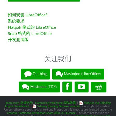
如何安装 LibreOffice?
系统要求
Flatpak 格式的 LibreOffice
Snap 格式的 LibreOffice
开发测试版
关注我们
Our blog
Mastodon (LibreOffice)
Mastodon (TDF)
Impressum (法律信息)
|
Datenschutzerklärung (隐私政策)
|
Statutes (non-binding
English translation)
-
Satzung (binding German version)
| Copyright information:
Unless otherwise specified, all text and images on this website are licensed under the
Creative Commons Attribution-Share Alike 3.0 License
. This does not include the