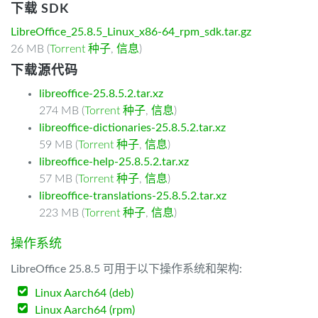
下载 SDK
LibreOffice_25.8.5_Linux_x86-64_rpm_sdk.tar.gz
26 MB (
Torrent 种子
,
信息
)
下载源代码
libreoffice-25.8.5.2.tar.xz
274 MB (
Torrent 种子
,
信息
)
libreoffice-dictionaries-25.8.5.2.tar.xz
59 MB (
Torrent 种子
,
信息
)
libreoffice-help-25.8.5.2.tar.xz
57 MB (
Torrent 种子
,
信息
)
libreoffice-translations-25.8.5.2.tar.xz
223 MB (
Torrent 种子
,
信息
)
操作系统
LibreOffice 25.8.5 可用于以下操作系统和架构:
Linux Aarch64 (deb)
Linux Aarch64 (rpm)