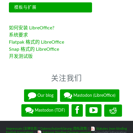
模板与扩展
如何安装 LibreOffice?
系统要求
Flatpak 格式的 LibreOffice
Snap 格式的 LibreOffice
开发测试版
关注我们
Our blog
Mastodon (LibreOffice)
Mastodon (TDF)
Impressum (法律信息)
|
Datenschutzerklärung (隐私政策)
|
Statutes (non-binding
English translation)
-
Satzung (binding German version)
| Copyright information: