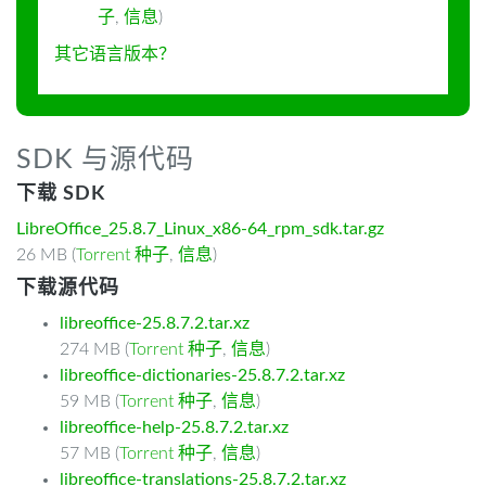
子
,
信息
)
其它语言版本？
SDK 与源代码
下载 SDK
LibreOffice_25.8.7_Linux_x86-64_rpm_sdk.tar.gz
26 MB (
Torrent 种子
,
信息
)
下载源代码
libreoffice-25.8.7.2.tar.xz
274 MB (
Torrent 种子
,
信息
)
libreoffice-dictionaries-25.8.7.2.tar.xz
59 MB (
Torrent 种子
,
信息
)
libreoffice-help-25.8.7.2.tar.xz
57 MB (
Torrent 种子
,
信息
)
libreoffice-translations-25.8.7.2.tar.xz