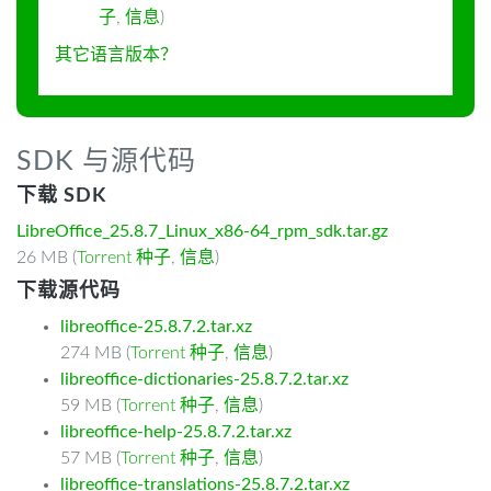
子
,
信息
)
其它语言版本？
SDK 与源代码
下载 SDK
LibreOffice_25.8.7_Linux_x86-64_rpm_sdk.tar.gz
26 MB (
Torrent 种子
,
信息
)
下载源代码
libreoffice-25.8.7.2.tar.xz
274 MB (
Torrent 种子
,
信息
)
libreoffice-dictionaries-25.8.7.2.tar.xz
59 MB (
Torrent 种子
,
信息
)
libreoffice-help-25.8.7.2.tar.xz
57 MB (
Torrent 种子
,
信息
)
libreoffice-translations-25.8.7.2.tar.xz