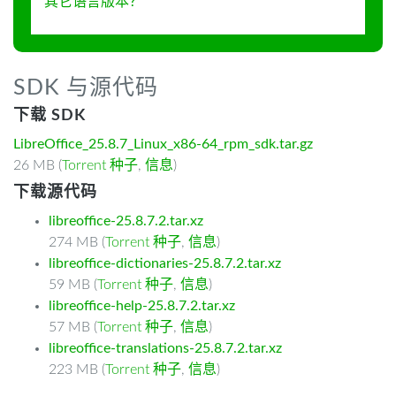
其它语言版本？
SDK 与源代码
下载 SDK
LibreOffice_25.8.7_Linux_x86-64_rpm_sdk.tar.gz
26 MB (
Torrent 种子
,
信息
)
下载源代码
libreoffice-25.8.7.2.tar.xz
274 MB (
Torrent 种子
,
信息
)
libreoffice-dictionaries-25.8.7.2.tar.xz
59 MB (
Torrent 种子
,
信息
)
libreoffice-help-25.8.7.2.tar.xz
57 MB (
Torrent 种子
,
信息
)
libreoffice-translations-25.8.7.2.tar.xz
223 MB (
Torrent 种子
,
信息
)