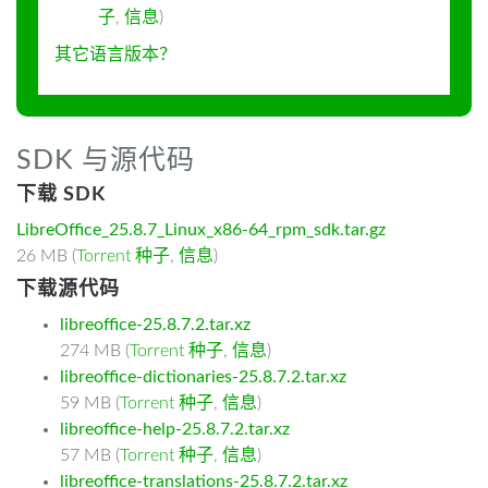
子
,
信息
)
其它语言版本？
SDK 与源代码
下载 SDK
LibreOffice_25.8.7_Linux_x86-64_rpm_sdk.tar.gz
26 MB (
Torrent 种子
,
信息
)
下载源代码
libreoffice-25.8.7.2.tar.xz
274 MB (
Torrent 种子
,
信息
)
libreoffice-dictionaries-25.8.7.2.tar.xz
59 MB (
Torrent 种子
,
信息
)
libreoffice-help-25.8.7.2.tar.xz
57 MB (
Torrent 种子
,
信息
)
libreoffice-translations-25.8.7.2.tar.xz