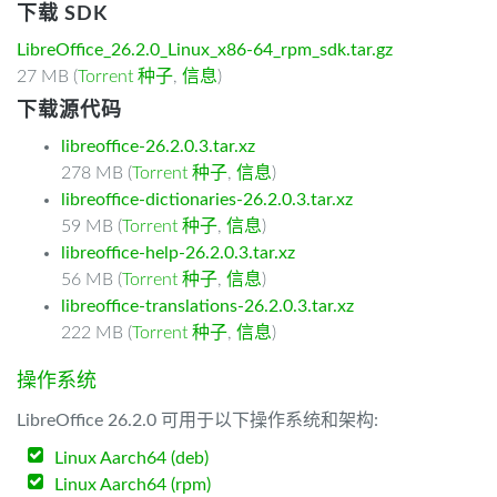
下载 SDK
LibreOffice_26.2.0_Linux_x86-64_rpm_sdk.tar.gz
27 MB (
Torrent 种子
,
信息
)
下载源代码
libreoffice-26.2.0.3.tar.xz
278 MB (
Torrent 种子
,
信息
)
libreoffice-dictionaries-26.2.0.3.tar.xz
59 MB (
Torrent 种子
,
信息
)
libreoffice-help-26.2.0.3.tar.xz
56 MB (
Torrent 种子
,
信息
)
libreoffice-translations-26.2.0.3.tar.xz
222 MB (
Torrent 种子
,
信息
)
操作系统
LibreOffice 26.2.0 可用于以下操作系统和架构:
Linux Aarch64 (deb)
Linux Aarch64 (rpm)