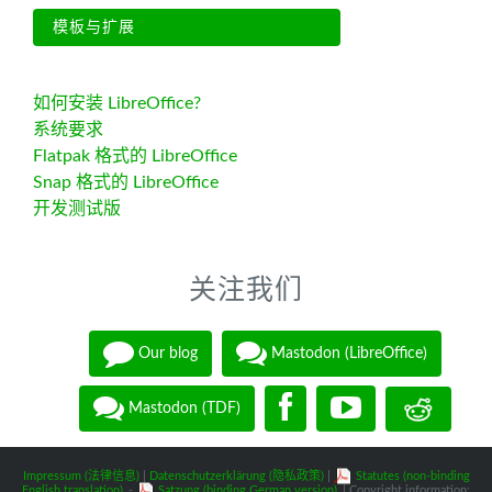
模板与扩展
如何安装 LibreOffice?
系统要求
Flatpak 格式的 LibreOffice
Snap 格式的 LibreOffice
开发测试版
关注我们
Our blog
Mastodon (LibreOffice)
Mastodon (TDF)
Impressum (法律信息)
|
Datenschutzerklärung (隐私政策)
|
Statutes (non-binding
English translation)
-
Satzung (binding German version)
| Copyright information: