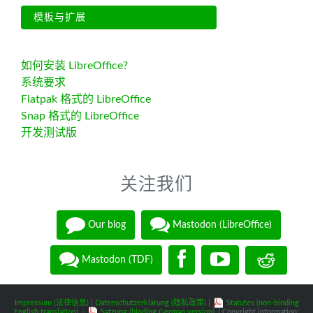
模板与扩展
如何安装 LibreOffice?
系统要求
Flatpak 格式的 LibreOffice
Snap 格式的 LibreOffice
开发测试版
关注我们
Our blog
Mastodon (LibreOffice)
Mastodon (TDF)
Impressum (法律信息)
|
Datenschutzerklärung (隐私政策)
|
Statutes (non-binding
English translation)
-
Satzung (binding German version)
| Copyright information: