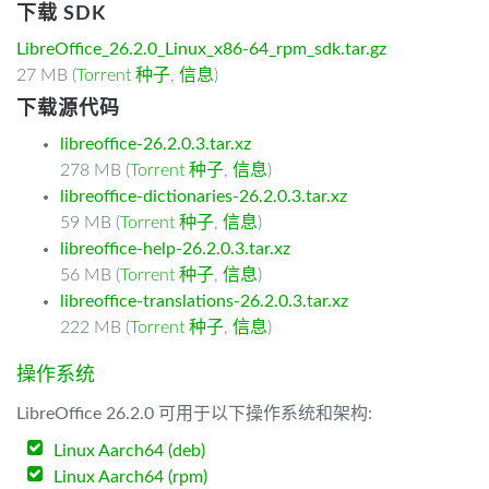
下载 SDK
LibreOffice_26.2.0_Linux_x86-64_rpm_sdk.tar.gz
27 MB (
Torrent 种子
,
信息
)
下载源代码
libreoffice-26.2.0.3.tar.xz
278 MB (
Torrent 种子
,
信息
)
libreoffice-dictionaries-26.2.0.3.tar.xz
59 MB (
Torrent 种子
,
信息
)
libreoffice-help-26.2.0.3.tar.xz
56 MB (
Torrent 种子
,
信息
)
libreoffice-translations-26.2.0.3.tar.xz
222 MB (
Torrent 种子
,
信息
)
操作系统
LibreOffice 26.2.0 可用于以下操作系统和架构:
Linux Aarch64 (deb)
Linux Aarch64 (rpm)