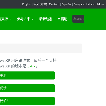
English
|
中文 (简体)
|
Deutsch
|
Español
|
Français
|
Italiano
|
More...
与支持
参与进来
最新动态
♥ 捐助
dows XP 用户请注意：最后一个支持
ows XP 的版本是
5.4.7
。
手册
反馈
我们！