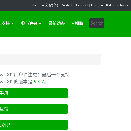
English
|
中文 (简体)
|
Deutsch
|
Español
|
Français
|
Italiano
|
More...
与支持
参与进来
最新动态
♥ 捐助
dows XP 用户请注意：最后一个支持
ows XP 的版本是
5.4.7
。
手册
反馈
我们！