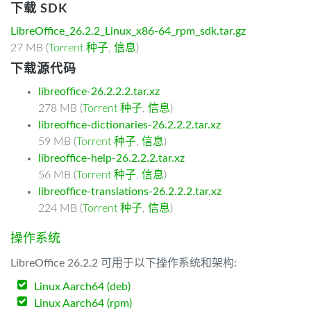
下载 SDK
LibreOffice_26.2.2_Linux_x86-64_rpm_sdk.tar.gz
27 MB (
Torrent 种子
,
信息
)
下载源代码
libreoffice-26.2.2.2.tar.xz
278 MB (
Torrent 种子
,
信息
)
libreoffice-dictionaries-26.2.2.2.tar.xz
59 MB (
Torrent 种子
,
信息
)
libreoffice-help-26.2.2.2.tar.xz
56 MB (
Torrent 种子
,
信息
)
libreoffice-translations-26.2.2.2.tar.xz
224 MB (
Torrent 种子
,
信息
)
操作系统
LibreOffice 26.2.2 可用于以下操作系统和架构:
Linux Aarch64 (deb)
Linux Aarch64 (rpm)