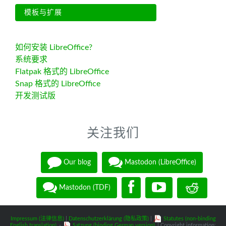
模板与扩展
如何安装 LibreOffice?
系统要求
Flatpak 格式的 LibreOffice
Snap 格式的 LibreOffice
开发测试版
关注我们
Our blog
Mastodon (LibreOffice)
Mastodon (TDF)
Impressum (法律信息)
|
Datenschutzerklärung (隐私政策)
|
Statutes (non-binding
English translation)
-
Satzung (binding German version)
| Copyright information: