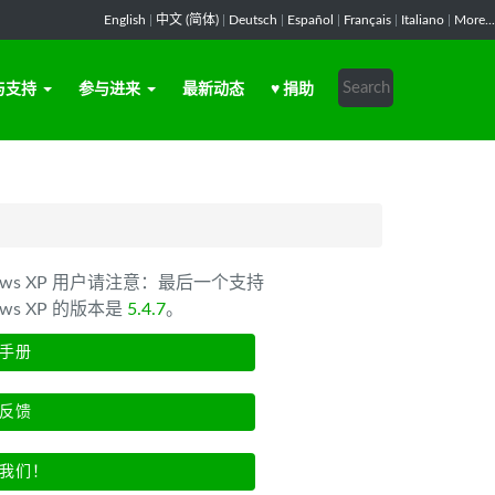
English
|
中文 (简体)
|
Deutsch
|
Español
|
Français
|
Italiano
|
More...
与支持
参与进来
最新动态
♥ 捐助
dows XP 用户请注意：最后一个支持
ows XP 的版本是
5.4.7
。
手册
反馈
我们！