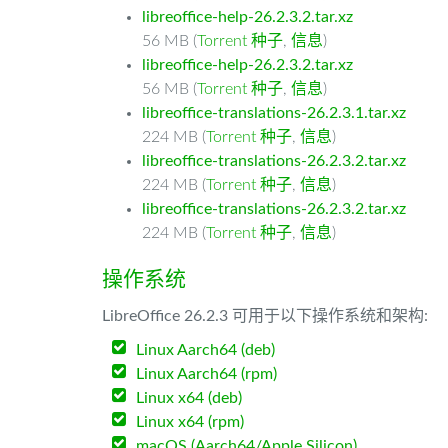
libreoffice-help-26.2.3.2.tar.xz
56 MB (
Torrent 种子
,
信息
)
libreoffice-help-26.2.3.2.tar.xz
56 MB (
Torrent 种子
,
信息
)
libreoffice-translations-26.2.3.1.tar.xz
224 MB (
Torrent 种子
,
信息
)
libreoffice-translations-26.2.3.2.tar.xz
224 MB (
Torrent 种子
,
信息
)
libreoffice-translations-26.2.3.2.tar.xz
224 MB (
Torrent 种子
,
信息
)
操作系统
LibreOffice 26.2.3 可用于以下操作系统和架构:
Linux Aarch64 (deb)
Linux Aarch64 (rpm)
Linux x64 (deb)
Linux x64 (rpm)
macOS (Aarch64/Apple Silicon)