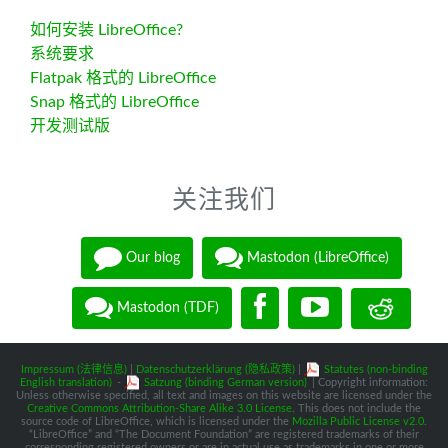
如何安装 LibreOffice?
系统要求
Flatpak 格式的 LibreOffice
Snap 格式的 LibreOffice
开发测试版
关注我们
Our blog
Mastodon (LibreOffice)
Mastodon (TDF)
Impressum (法律信息)
|
Datenschutzerklärung (隐私政策)
|
Statutes (non-binding
English translation)
-
Satzung (binding German version)
| Copyright information:
Unless otherwise specified, all text and images on this website are licensed under the
Creative Commons Attribution-Share Alike 3.0 License
. This does not include the
source code of LibreOffice, which is licensed under the
Mozilla Public License v2.0
.
“LibreOffice” and “The Document Foundation” are registered trademarks of their
corresponding registered owners or are in actual use as trademarks in one or more