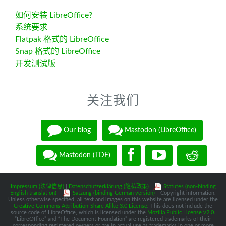
如何安装 LibreOffice?
系统要求
Flatpak 格式的 LibreOffice
Snap 格式的 LibreOffice
开发测试版
关注我们
Our blog
Mastodon (LibreOffice)
Mastodon (TDF)
Impressum (法律信息)
|
Datenschutzerklärung (隐私政策)
|
Statutes (non-binding
English translation)
-
Satzung (binding German version)
| Copyright information:
Unless otherwise specified, all text and images on this website are licensed under the
Creative Commons Attribution-Share Alike 3.0 License
. This does not include the
source code of LibreOffice, which is licensed under the
Mozilla Public License v2.0
.
“LibreOffice” and “The Document Foundation” are registered trademarks of their
corresponding registered owners or are in actual use as trademarks in one or more