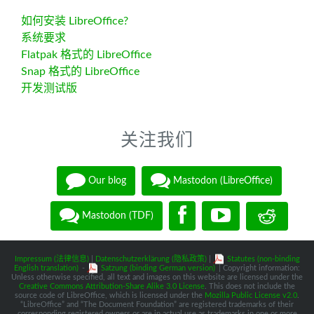
如何安装 LibreOffice?
系统要求
Flatpak 格式的 LibreOffice
Snap 格式的 LibreOffice
开发测试版
关注我们
Our blog
Mastodon (LibreOffice)
Mastodon (TDF)
Impressum (法律信息)
|
Datenschutzerklärung (隐私政策)
|
Statutes (non-binding
English translation)
-
Satzung (binding German version)
| Copyright information:
Unless otherwise specified, all text and images on this website are licensed under the
Creative Commons Attribution-Share Alike 3.0 License
. This does not include the
source code of LibreOffice, which is licensed under the
Mozilla Public License v2.0
.
“LibreOffice” and “The Document Foundation” are registered trademarks of their
corresponding registered owners or are in actual use as trademarks in one or more