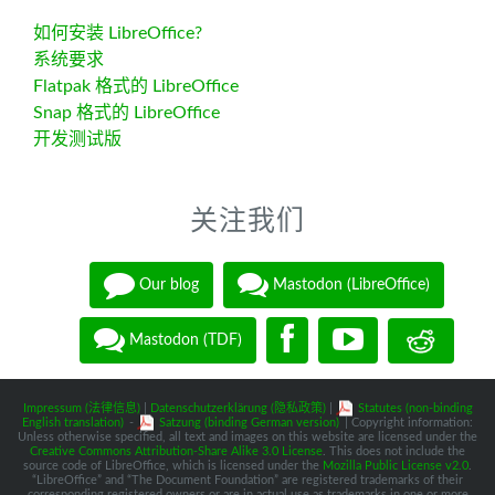
如何安装 LibreOffice?
系统要求
Flatpak 格式的 LibreOffice
Snap 格式的 LibreOffice
开发测试版
关注我们
Our blog
Mastodon (LibreOffice)
Mastodon (TDF)
Impressum (法律信息)
|
Datenschutzerklärung (隐私政策)
|
Statutes (non-binding
English translation)
-
Satzung (binding German version)
| Copyright information:
Unless otherwise specified, all text and images on this website are licensed under the
Creative Commons Attribution-Share Alike 3.0 License
. This does not include the
source code of LibreOffice, which is licensed under the
Mozilla Public License v2.0
.
“LibreOffice” and “The Document Foundation” are registered trademarks of their
corresponding registered owners or are in actual use as trademarks in one or more