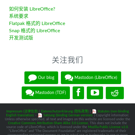
如何安装 LibreOffice?
系统要求
Flatpak 格式的 LibreOffice
Snap 格式的 LibreOffice
开发测试版
关注我们
Our blog
Mastodon (LibreOffice)
Mastodon (TDF)
Impressum (法律信息)
|
Datenschutzerklärung (隐私政策)
|
Statutes (non-binding
English translation)
-
Satzung (binding German version)
| Copyright information:
Unless otherwise specified, all text and images on this website are licensed under the
Creative Commons Attribution-Share Alike 3.0 License
. This does not include the
source code of LibreOffice, which is licensed under the
Mozilla Public License v2.0
.
“LibreOffice” and “The Document Foundation” are registered trademarks of their
corresponding registered owners or are in actual use as trademarks in one or more