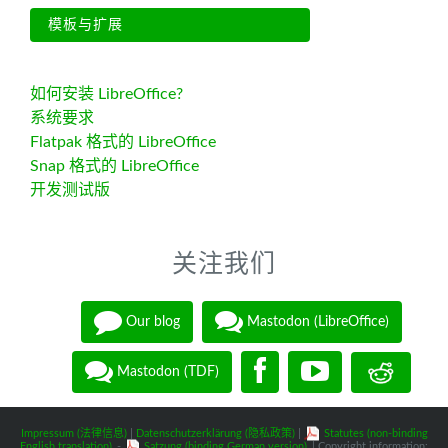
模板与扩展
如何安装 LibreOffice?
系统要求
Flatpak 格式的 LibreOffice
Snap 格式的 LibreOffice
开发测试版
关注我们
Our blog
Mastodon (LibreOffice)
Mastodon (TDF)
Impressum (法律信息)
|
Datenschutzerklärung (隐私政策)
|
Statutes (non-binding
English translation)
-
Satzung (binding German version)
| Copyright information: