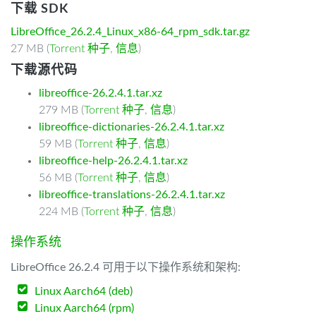
下载 SDK
LibreOffice_26.2.4_Linux_x86-64_rpm_sdk.tar.gz
27 MB (
Torrent 种子
,
信息
)
下载源代码
libreoffice-26.2.4.1.tar.xz
279 MB (
Torrent 种子
,
信息
)
libreoffice-dictionaries-26.2.4.1.tar.xz
59 MB (
Torrent 种子
,
信息
)
libreoffice-help-26.2.4.1.tar.xz
56 MB (
Torrent 种子
,
信息
)
libreoffice-translations-26.2.4.1.tar.xz
224 MB (
Torrent 种子
,
信息
)
操作系统
LibreOffice 26.2.4 可用于以下操作系统和架构:
Linux Aarch64 (deb)
Linux Aarch64 (rpm)