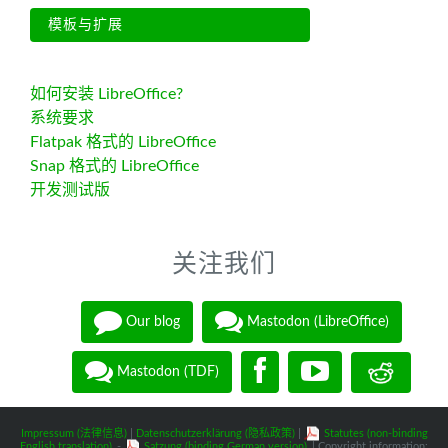
模板与扩展
如何安装 LibreOffice?
系统要求
Flatpak 格式的 LibreOffice
Snap 格式的 LibreOffice
开发测试版
关注我们
Our blog
Mastodon (LibreOffice)
Mastodon (TDF)
Impressum (法律信息)
|
Datenschutzerklärung (隐私政策)
|
Statutes (non-binding
English translation)
-
Satzung (binding German version)
| Copyright information: