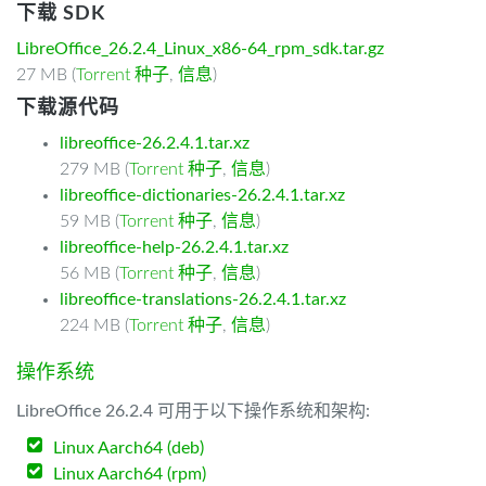
下载 SDK
LibreOffice_26.2.4_Linux_x86-64_rpm_sdk.tar.gz
27 MB (
Torrent 种子
,
信息
)
下载源代码
libreoffice-26.2.4.1.tar.xz
279 MB (
Torrent 种子
,
信息
)
libreoffice-dictionaries-26.2.4.1.tar.xz
59 MB (
Torrent 种子
,
信息
)
libreoffice-help-26.2.4.1.tar.xz
56 MB (
Torrent 种子
,
信息
)
libreoffice-translations-26.2.4.1.tar.xz
224 MB (
Torrent 种子
,
信息
)
操作系统
LibreOffice 26.2.4 可用于以下操作系统和架构:
Linux Aarch64 (deb)
Linux Aarch64 (rpm)