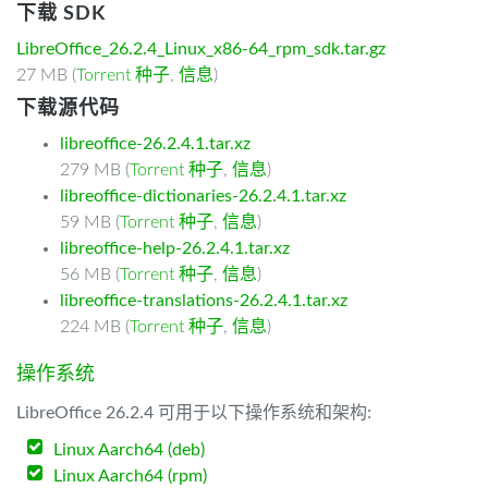
下载 SDK
LibreOffice_26.2.4_Linux_x86-64_rpm_sdk.tar.gz
27 MB (
Torrent 种子
,
信息
)
下载源代码
libreoffice-26.2.4.1.tar.xz
279 MB (
Torrent 种子
,
信息
)
libreoffice-dictionaries-26.2.4.1.tar.xz
59 MB (
Torrent 种子
,
信息
)
libreoffice-help-26.2.4.1.tar.xz
56 MB (
Torrent 种子
,
信息
)
libreoffice-translations-26.2.4.1.tar.xz
224 MB (
Torrent 种子
,
信息
)
操作系统
LibreOffice 26.2.4 可用于以下操作系统和架构:
Linux Aarch64 (deb)
Linux Aarch64 (rpm)