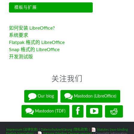
模板与扩展
如何安装 LibreOffice?
系统要求
Flatpak 格式的 LibreOffice
Snap 格式的 LibreOffice
开发测试版
关注我们
Our blog
Mastodon (LibreOffice)
Mastodon (TDF)
Impressum (法律信息)
|
Datenschutzerklärung (隐私政策)
|
Statutes (non-binding
English translation)
-
Satzung (binding German version)
| Copyright information: