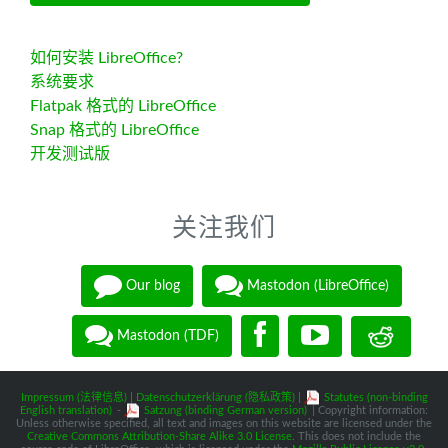
如何安装 LibreOffice?
系统要求
Flatpak 格式的 LibreOffice
Snap 格式的 LibreOffice
开发测试版
关注我们
Our blog
Mastodon (LibreOffice)
Mastodon (TDF)
Impressum (法律信息)
|
Datenschutzerklärung (隐私政策)
|
Statutes (non-binding
English translation)
-
Satzung (binding German version)
| Copyright information:
Unless otherwise specified, all text and images on this website are licensed under the
Creative Commons Attribution-Share Alike 3.0 License
. This does not include the