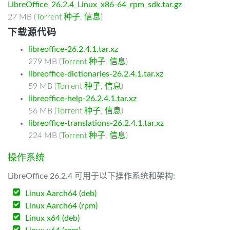
LibreOffice_26.2.4_Linux_x86-64_rpm_sdk.tar.gz
27 MB (
Torrent 种子
,
信息
)
下载源代码
libreoffice-26.2.4.1.tar.xz
279 MB (
Torrent 种子
,
信息
)
libreoffice-dictionaries-26.2.4.1.tar.xz
59 MB (
Torrent 种子
,
信息
)
libreoffice-help-26.2.4.1.tar.xz
56 MB (
Torrent 种子
,
信息
)
libreoffice-translations-26.2.4.1.tar.xz
224 MB (
Torrent 种子
,
信息
)
操作系统
LibreOffice 26.2.4 可用于以下操作系统和架构:
Linux Aarch64 (deb)
Linux Aarch64 (rpm)
Linux x64 (deb)