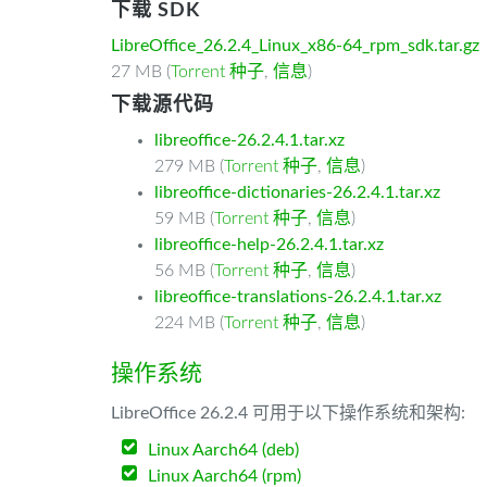
下载 SDK
LibreOffice_26.2.4_Linux_x86-64_rpm_sdk.tar.gz
27 MB (
Torrent 种子
,
信息
)
下载源代码
libreoffice-26.2.4.1.tar.xz
279 MB (
Torrent 种子
,
信息
)
libreoffice-dictionaries-26.2.4.1.tar.xz
59 MB (
Torrent 种子
,
信息
)
libreoffice-help-26.2.4.1.tar.xz
56 MB (
Torrent 种子
,
信息
)
libreoffice-translations-26.2.4.1.tar.xz
224 MB (
Torrent 种子
,
信息
)
操作系统
LibreOffice 26.2.4 可用于以下操作系统和架构:
Linux Aarch64 (deb)
Linux Aarch64 (rpm)