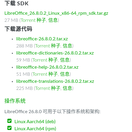
下载 SDK
LibreOffice_26.8.0.2_Linux_x86-64_rpm_sdk.tar.gz
27 MB (
Torrent 种子
,
信息
)
下载源代码
libreoffice-26.8.0.2.tar.xz
288 MB (
Torrent 种子
,
信息
)
libreoffice-dictionaries-26.8.0.2.tar.xz
59 MB (
Torrent 种子
,
信息
)
libreoffice-help-26.8.0.2.tar.xz
51 MB (
Torrent 种子
,
信息
)
libreoffice-translations-26.8.0.2.tar.xz
225 MB (
Torrent 种子
,
信息
)
操作系统
LibreOffice 26.8.0 可用于以下操作系统和架构:
Linux Aarch64 (deb)
Linux Aarch64 (rpm)