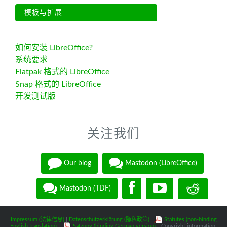
模板与扩展
如何安装 LibreOffice?
系统要求
Flatpak 格式的 LibreOffice
Snap 格式的 LibreOffice
开发测试版
关注我们
Our blog
Mastodon (LibreOffice)
Mastodon (TDF)
Impressum (法律信息)
|
Datenschutzerklärung (隐私政策)
|
Statutes (non-binding
English translation)
-
Satzung (binding German version)
| Copyright information: