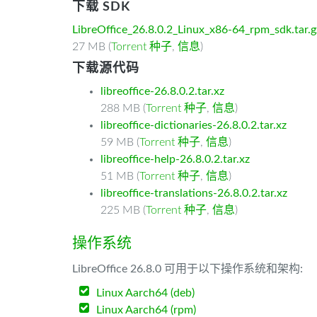
下载 SDK
LibreOffice_26.8.0.2_Linux_x86-64_rpm_sdk.tar.g
27 MB (
Torrent 种子
,
信息
)
下载源代码
libreoffice-26.8.0.2.tar.xz
288 MB (
Torrent 种子
,
信息
)
libreoffice-dictionaries-26.8.0.2.tar.xz
59 MB (
Torrent 种子
,
信息
)
libreoffice-help-26.8.0.2.tar.xz
51 MB (
Torrent 种子
,
信息
)
libreoffice-translations-26.8.0.2.tar.xz
225 MB (
Torrent 种子
,
信息
)
操作系统
LibreOffice 26.8.0 可用于以下操作系统和架构:
Linux Aarch64 (deb)
Linux Aarch64 (rpm)