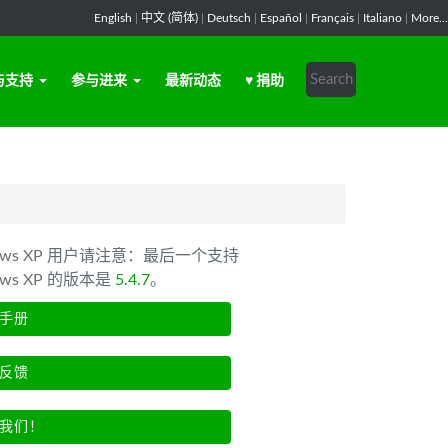
English
|
中文 (简体)
|
Deutsch
|
Español
|
Français
|
Italiano
|
More...
与支持
参与进来
最新动态
♥ 捐助
dows XP 用户请注意：最后一个支持
ows XP 的版本是
5.4.7
。
手册
反馈
我们！