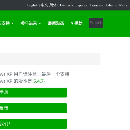
English
|
中文 (简体)
|
Deutsch
|
Español
|
Français
|
Italiano
|
More...
与支持
参与进来
最新动态
♥ 捐助
dows XP 用户请注意：最后一个支持
ows XP 的版本是
5.4.7
。
手册
反馈
我们！