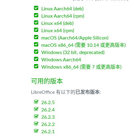
Linux Aarch64 (deb)
Linux Aarch64 (rpm)
Linux x64 (deb)
Linux x64 (rpm)
macOS (Aarch64/Apple Silicon)
macOS x86_64 (需要 10.14 或更高版本)
Windows (32 bit, deprecated)
Windows Aarch64
Windows x86_64 (需要 7 或更高版本)
可用的版本
LibreOffice 有以下的
已发布版本
:
26.2.5
26.2.4
26.2.3
26.2.2
26.2.1