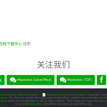
存档下载中心
找到
关注我们
g
Mastodon (LibreOffice)
Mastodon (TDF)
s (non-binding English translation)
-
Satzung (binding German version)
| Copyright inform
icense
. This does not include the source code of LibreOffice, which is licensed under the
Moz
are in actual use as trademarks in one or more countries. Their respective logos and icons are
in our
trademark policy
. LibreOffice was based on OpenOffice.org.