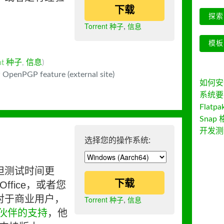
下载
探索 
Torrent 种子
,
信息
模板
ent 种子
,
信息
)
 OpenPGP feature (external site)
如何安装 
系统要
Flatpa
Snap 
开发测
选择您的操作系统:
但测试时间更
下载
ffice，或者您
对于商业用户，
Torrent 种子
,
信息
伙伴的支持
，他