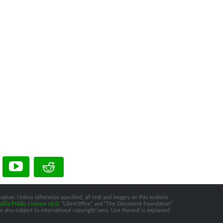
ation: Unless otherwise specified, all text and images on this website
illa Public License v2.0
. “LibreOffice” and “The Document Foundation”
 also subject to international copyright laws. Use thereof is explained