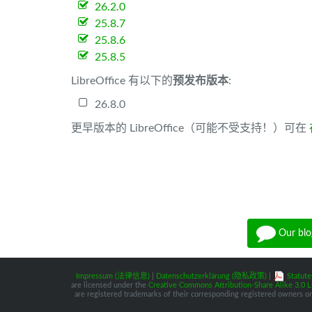
26.2.0
25.8.7
25.8.6
25.8.5
LibreOffice 有以下的
预发布版本
:
26.8.0
更早版本的 LibreOffice（可能不受支持！）可在
Our blo
Impressum (法律信息)
|
Datenschutzerklärung (隐私政策)
|
Statute
are licensed under the
Creative Commons Attribution-Share Alike 3.0 L
are registered trademarks of their corresponding registered owners or 