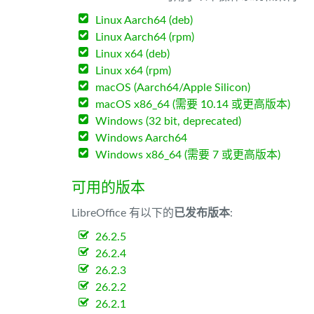
Linux Aarch64 (deb)
Linux Aarch64 (rpm)
Linux x64 (deb)
Linux x64 (rpm)
macOS (Aarch64/Apple Silicon)
macOS x86_64 (需要 10.14 或更高版本)
Windows (32 bit, deprecated)
Windows Aarch64
Windows x86_64 (需要 7 或更高版本)
可用的版本
LibreOffice 有以下的
已发布版本
:
26.2.5
26.2.4
26.2.3
26.2.2
26.2.1