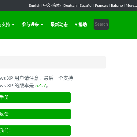
English
|
中文 (简体)
|
Deutsch
|
Español
|
Français
|
Italiano
|
More...
与支持
参与进来
最新动态
♥ 捐助
dows XP 用户请注意：最后一个支持
ows XP 的版本是
5.4.7
。
手册
反馈
我们！