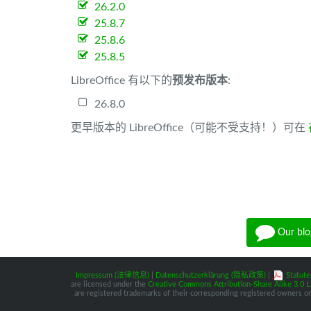
26.2.0
25.8.7
25.8.6
25.8.5
LibreOffice 有以下的
预发布版本
:
26.8.0
更早版本的 LibreOffice（可能不受支持！）可在
Our blo
Impressum (法律信息)
|
Datenschutzerklärung (隐私政策)
|
Statute
are licensed under the
Creative Commons Attribution-Share Alike 3.0 L
are registered trademarks of their corresponding registered owners or 