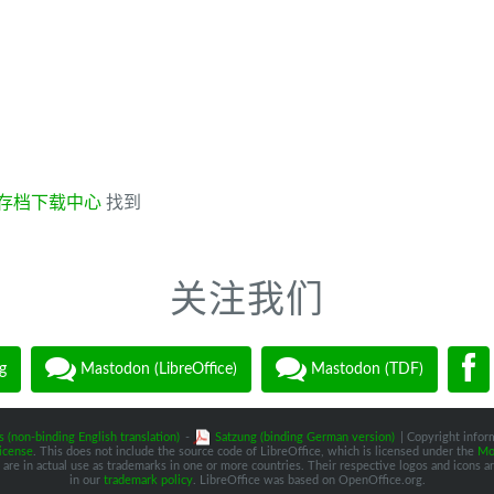
存档下载中心
找到
关注我们
g
Mastodon (LibreOffice)
Mastodon (TDF)
s (non-binding English translation)
-
Satzung (binding German version)
| Copyright inform
icense
. This does not include the source code of LibreOffice, which is licensed under the
Moz
are in actual use as trademarks in one or more countries. Their respective logos and icons are
in our
trademark policy
. LibreOffice was based on OpenOffice.org.