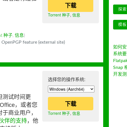
下载
探索 
Torrent 种子
,
信息
模板
ent 种子
,
信息
)
 OpenPGP feature (external site)
如何安装 
系统要
Flatpa
Snap 
开发测
选择您的操作系统:
但测试时间更
下载
ffice，或者您
对于商业用户，
Torrent 种子
,
信息
伙伴的支持
，他