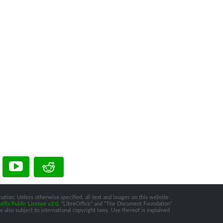
ation: Unless otherwise specified, all text and images on this website
illa Public License v2.0
. “LibreOffice” and “The Document Foundation”
 also subject to international copyright laws. Use thereof is explained