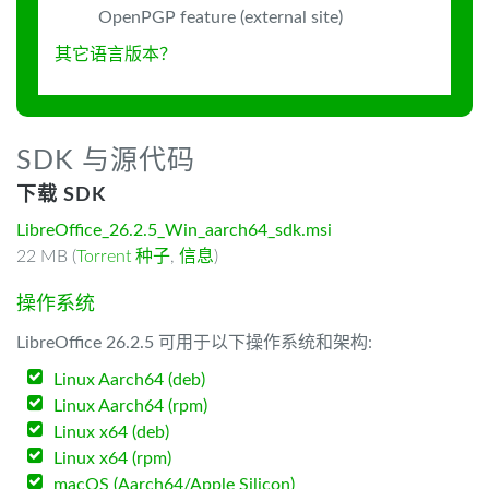
OpenPGP feature (external site)
其它语言版本？
SDK 与源代码
下载 SDK
LibreOffice_26.2.5_Win_aarch64_sdk.msi
22 MB (
Torrent 种子
,
信息
)
操作系统
LibreOffice 26.2.5 可用于以下操作系统和架构:
Linux Aarch64 (deb)
Linux Aarch64 (rpm)
Linux x64 (deb)
Linux x64 (rpm)
macOS (Aarch64/Apple Silicon)