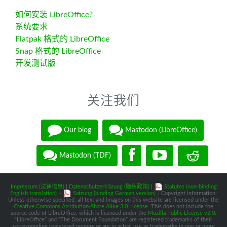
如何安装 LibreOffice?
系统要求
Flatpak 格式的 LibreOffice
Snap 格式的 LibreOffice
开发测试版
关注我们
Our blog
Mastodon (LibreOffice)
Mastodon (TDF)
Impressum (法律信息)
|
Datenschutzerklärung (隐私政策)
|
Statutes (non-binding
English translation)
-
Satzung (binding German version)
| Copyright information:
Unless otherwise specified, all text and images on this website are licensed under the
Creative Commons Attribution-Share Alike 3.0 License
. This does not include the
source code of LibreOffice, which is licensed under the
Mozilla Public License v2.0
.
“LibreOffice” and “The Document Foundation” are registered trademarks of their
corresponding registered owners or are in actual use as trademarks in one or more