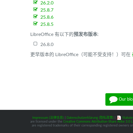
26.2.0
25.8.7
25.8.6
25.8.5
LibreOffice 有以下的
预发布版本
:
26.8.0
更早版本的 LibreOffice（可能不受支持！）可在
Our blo
Impressum (法律信息)
|
Datenschutzerklärung (隐私政策)
|
Statute
are licensed under the
Creative Commons Attribution-Share Alike 3.0 L
are registered trademarks of their corresponding registered owners or 