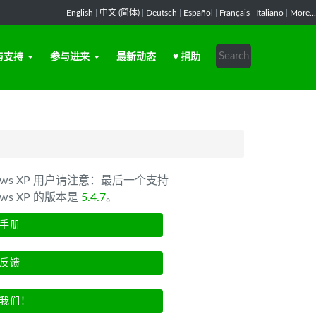
English
|
中文 (简体)
|
Deutsch
|
Español
|
Français
|
Italiano
|
More...
与支持
参与进来
最新动态
♥ 捐助
dows XP 用户请注意：最后一个支持
ows XP 的版本是
5.4.7
。
手册
反馈
我们！