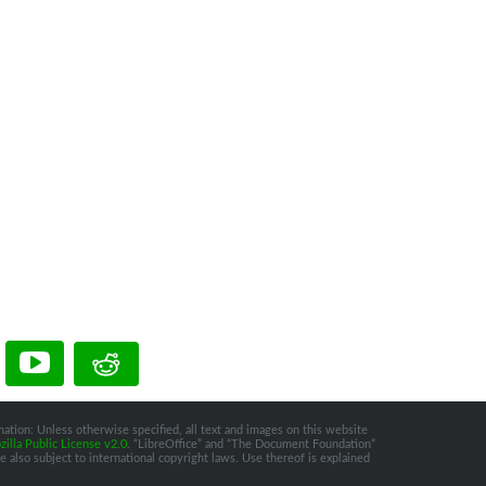
ation: Unless otherwise specified, all text and images on this website
illa Public License v2.0
. “LibreOffice” and “The Document Foundation”
 also subject to international copyright laws. Use thereof is explained