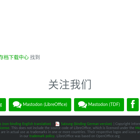
存档下载中心
找到
关注我们
g
Mastodon (LibreOffice)
Mastodon (TDF)
s (non-binding English translation)
-
Satzung (binding German version)
| Copyright inform
icense
. This does not include the source code of LibreOffice, which is licensed under the
Moz
are in actual use as trademarks in one or more countries. Their respective logos and icons are
in our
trademark policy
. LibreOffice was based on OpenOffice.org.