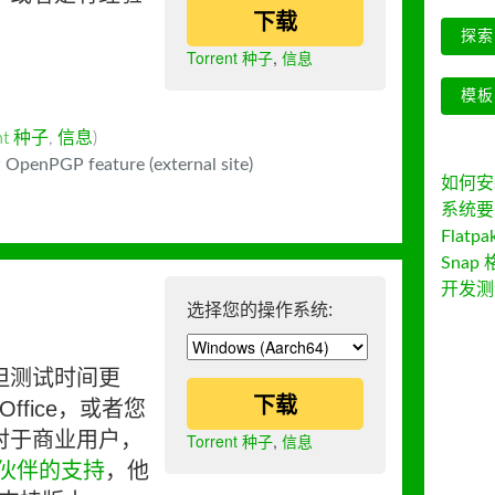
下载
探索 
Torrent 种子
,
信息
模板
ent 种子
,
信息
)
 OpenPGP feature (external site)
如何安装 
系统要
Flatpa
Snap 
开发测
选择您的操作系统:
但测试时间更
下载
ffice，或者您
对于商业用户，
Torrent 种子
,
信息
伙伴的支持
，他