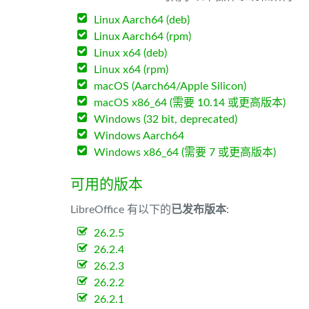
Linux Aarch64 (deb)
Linux Aarch64 (rpm)
Linux x64 (deb)
Linux x64 (rpm)
macOS (Aarch64/Apple Silicon)
macOS x86_64 (需要 10.14 或更高版本)
Windows (32 bit, deprecated)
Windows Aarch64
Windows x86_64 (需要 7 或更高版本)
可用的版本
LibreOffice 有以下的
已发布版本
:
26.2.5
26.2.4
26.2.3
26.2.2
26.2.1