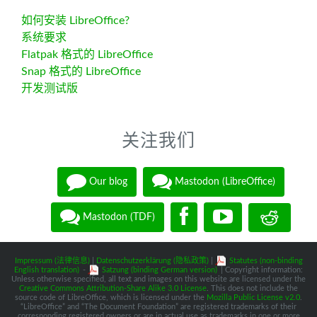
如何安装 LibreOffice?
系统要求
Flatpak 格式的 LibreOffice
Snap 格式的 LibreOffice
开发测试版
关注我们
Our blog
Mastodon (LibreOffice)
Mastodon (TDF)
Impressum (法律信息)
|
Datenschutzerklärung (隐私政策)
|
Statutes (non-binding
English translation)
-
Satzung (binding German version)
| Copyright information:
Unless otherwise specified, all text and images on this website are licensed under the
Creative Commons Attribution-Share Alike 3.0 License
. This does not include the
source code of LibreOffice, which is licensed under the
Mozilla Public License v2.0
.
“LibreOffice” and “The Document Foundation” are registered trademarks of their
corresponding registered owners or are in actual use as trademarks in one or more