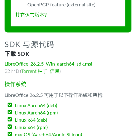
OpenPGP feature (external site)
其它语言版本？
SDK 与源代码
下载 SDK
LibreOffice_26.2.5_Win_aarch64_sdk.msi
22 MB (
Torrent 种子
,
信息
)
操作系统
LibreOffice 26.2.5 可用于以下操作系统和架构:
Linux Aarch64 (deb)
Linux Aarch64 (rpm)
Linux x64 (deb)
Linux x64 (rpm)
macOS (Aarch64/Apple Silicon)