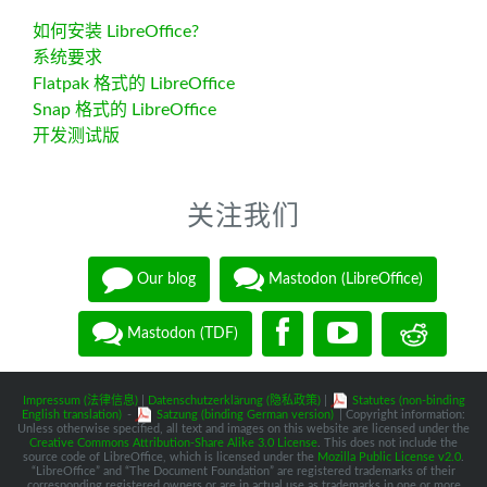
如何安装 LibreOffice?
系统要求
Flatpak 格式的 LibreOffice
Snap 格式的 LibreOffice
开发测试版
关注我们
Our blog
Mastodon (LibreOffice)
Mastodon (TDF)
Impressum (法律信息)
|
Datenschutzerklärung (隐私政策)
|
Statutes (non-binding
English translation)
-
Satzung (binding German version)
| Copyright information:
Unless otherwise specified, all text and images on this website are licensed under the
Creative Commons Attribution-Share Alike 3.0 License
. This does not include the
source code of LibreOffice, which is licensed under the
Mozilla Public License v2.0
.
“LibreOffice” and “The Document Foundation” are registered trademarks of their
corresponding registered owners or are in actual use as trademarks in one or more