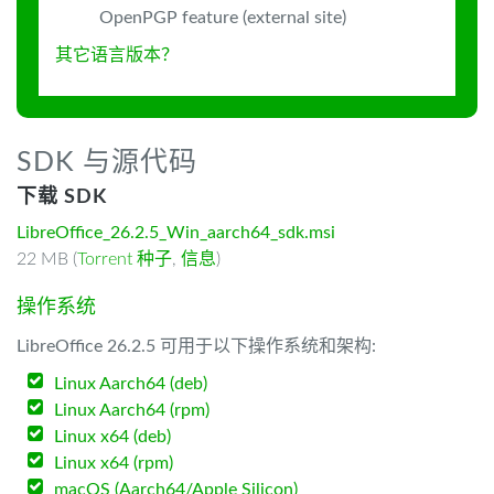
OpenPGP feature (external site)
其它语言版本？
SDK 与源代码
下载 SDK
LibreOffice_26.2.5_Win_aarch64_sdk.msi
22 MB (
Torrent 种子
,
信息
)
操作系统
LibreOffice 26.2.5 可用于以下操作系统和架构:
Linux Aarch64 (deb)
Linux Aarch64 (rpm)
Linux x64 (deb)
Linux x64 (rpm)
macOS (Aarch64/Apple Silicon)