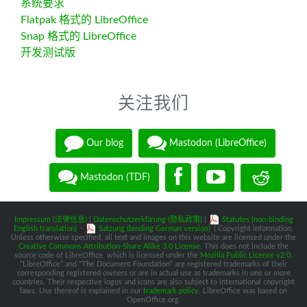
系统要求
Flatpak 格式的 LibreOffice
Snap 格式的 LibreOffice
开发测试版
关注我们
Our blog
Mastodon (LibreOffice)
Mastodon (TDF)
Impressum (法律信息)
|
Datenschutzerklärung (隐私政策)
|
Statutes (non-binding
English translation)
-
Satzung (binding German version)
| Copyright information:
Unless otherwise specified, all text and images on this website are licensed under the
Creative Commons Attribution-Share Alike 3.0 License
. This does not include the
source code of LibreOffice, which is licensed under the
Mozilla Public License v2.0
.
“LibreOffice” and “The Document Foundation” are registered trademarks of their
corresponding registered owners or are in actual use as trademarks in one or more
countries. Their respective logos and icons are also subject to international copyright
laws. Use thereof is explained in our
trademark policy
. LibreOffice was based on
OpenOffice.org.